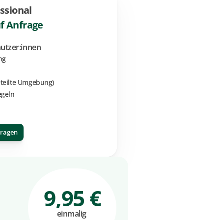
ssional
uf Anfrage
utzer:innen
ng
geteilte Umgebung)
egeln
ragen
9,95 €
einmalig 