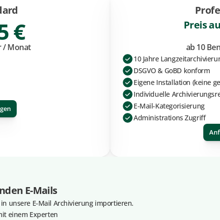
dard
Profe
5 €
Preis a
r / Monat
ab 10 Ben
10 Jahre Langzeitarchivieru
DSGVO & GoBD konform
Eigene Installation (keine 
Individuelle Archivierungsr
E-Mail-Kategorisierung
agen
Administrations Zugriff
Anf
nden E-Mails
n unsere E-Mail Archivierung importieren. 
it einem Experten